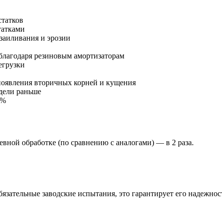
статков
татками
заиливания и эрозии
благодаря резиновым амортизаторам
егрузки
появления вторичных корней и кущения
дели раньше
 %
вной обработке (по сравнению с аналогами) — в 2 раза.
язательные заводские испытания, это гарантирует его надежнос