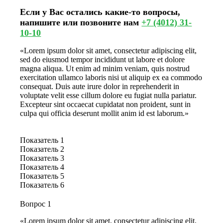
Если у Вас остались какие-то вопросы,
напишите или позвоните нам
+7 (4012) 31-
10-10
«Lorem ipsum dolor sit amet, consectetur adipiscing elit,
sed do eiusmod tempor incididunt ut labore et dolore
magna aliqua. Ut enim ad minim veniam, quis nostrud
exercitation ullamco laboris nisi ut aliquip ex ea commodo
consequat. Duis aute irure dolor in reprehenderit in
voluptate velit esse cillum dolore eu fugiat nulla pariatur.
Excepteur sint occaecat cupidatat non proident, sunt in
culpa qui officia deserunt mollit anim id est laborum.»
Показатель 1
Показатель 2
Показатель 3
Показатель 4
Показатель 5
Показатель 6
Вопрос 1
«Lorem ipsum dolor sit amet, consectetur adipiscing elit,