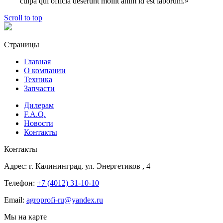
culpa qui officia deserunt mollit anim id est laborum.»
Scroll to top
Страницы
Главная
О компании
Техника
Запчасти
Дилерам
F.A.Q.
Новости
Контакты
Контакты
Адрес:
г. Калининград, ул. Энергетиков
, 4
Телефон:
+7 (4012) 31-10-10
Email:
agroprofi-ru@yandex.ru
Мы на карте