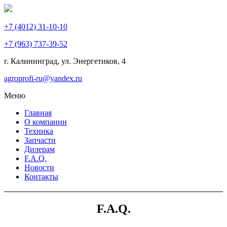
+7 (4012) 31-10-10
+7 (963) 737-39-52
г. Калининград, ул. Энергетиков,
4
agroprofi-ru@yandex.ru
Меню
Главная
О компании
Техника
Запчасти
Дилерам
F.A.Q.
Новости
Контакты
F.A.Q.