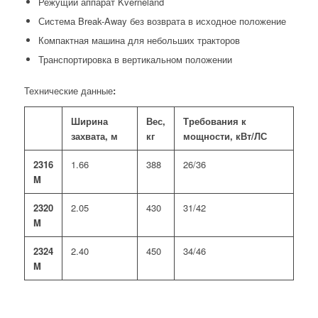
Режущий аппарат Kverneland
Система Break-Away без возврата в исходное положение
Компактная машина для небольших тракторов
Транспортировка в вертикальном положении
Технические данные
:
Ширина
Вес,
Требования к
захвата, м
кг
мощности, кВт/ЛС
2316
1.66
388
26/36
M
2320
2.05
430
31/42
M
2324
2.40
450
34/46
M