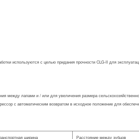
аботки используются с целью придания прочности CLG-II для эксплуата
ния между лапами и / или для увеличения размера сельскохозяйственно
 рессор с автоматическим возвратом в исходное положение для обеспеч
ранспортная ширина
Расстояние между зубцов