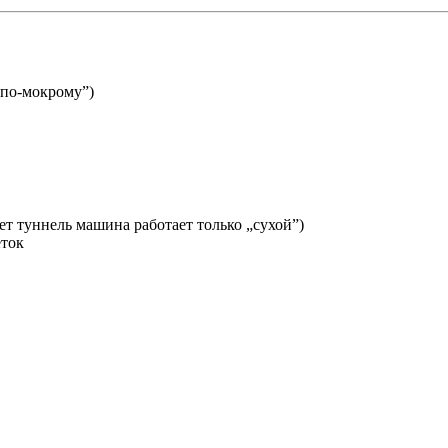
„по-мокрому”)
ет туннель машина работает только „сухой”)
еток