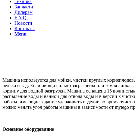
Техника
Запчасти
Дилерам
F.A.Q.
Новости
Контакты
Menu
Машина используется для мойки, чистки круглых корнеплодов. 
редька и т. д. Если овощи сильно загрязнены или земля липка
корзину для водной разгрузки. Машина оснащена 15 волнистым
распыление воды и ванной для отвода воды и в версии к чистк
работы, имеющие задание удерживать изделие во время очистк
можно менять угол работы машины в зависимости от mytego пр
Основное оборудование