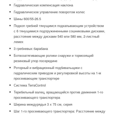
Гидравлическая компенсация наклона
Гидравлическое управление поворотом колес
Шины 600/55-26.5
Подкоп гребней тянущимся подкапывающим устройством
с 6 тянущимися подпружиненными сошниковыми дисками,
расстояние между дисками 540 или 580 мм, 2-листный
лемех
3 гребневых барабана
Ботвозатягивающие ролики снаружи и тормозящий
резиновый упор посередине
Роторный и вибрационный подбивальщики с
гидралическим приводом и регулировкой высоты на 1-м
просеивающем транспортере
Система TerraControl
Теребильный валец, вращающийся против движения 1-го
просеивающего транспортера
Ширина междурядья 3 х 75 см, серия
Шаг 1-го просеивающего транспортера: Расстояние между